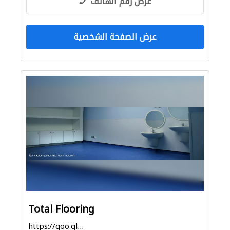
عرض رقم الهاتف
عرض الصفحة الشخصية
Total Flooring
https://goo.gl/maps/tsLrzDszLsg5tnn17