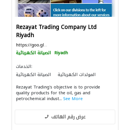
Rezayat Trading Company Ltd
Riyadh
https://goo.gl/maps/Q7cfpWvjswmUDGzn7
Riyadh
الصيانة الكهربائية
الخدمات:
المولدات الكهربائية
الصيانة الكهربائية
بيع وتأجير واستيراد ونقل المعدات الثقيلة
Rezayat Trading's objective is to provide
ادارة مشروع
صيانة مكيفات
تسرّب المياه
quality products for the oil, gas and
ميكانيكيون
صيانة السفن
موردو مواد البناء
petrochemical indust...
See More
التصميم المعماري
عرض رقم الهاتف