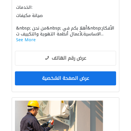
الخدمات:
صيانة مكيفات
&nbsp; من نحن&nbsp; أهلا بكم في&nbsp;الأفكار
الاساسية,لأعمال أنظمة التهوية والتكييف ت...
See More
عرض رقم الهاتف
عرض الصفحة الشخصية