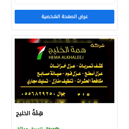
عرض الصفحة الشخصية
هِمْةُ الخليج