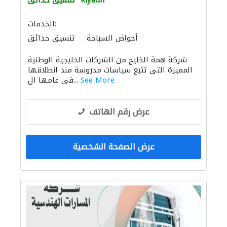
Riyadh
تنسيق حدائق
الخدمات:
أحواض السباحة
تنسيق حدائق
تسرّب المياه
معدات الملاعب والمشاتل
شركة همة الخليج من الشركات الخليجية الوطنية
صيانة مكيفات
خدمات التنظيف
المميزة التى تتبع سياسات مدروسة منذ انطلاقها
الصيانة الكهربائية
الأشغال الصحية والسباكة
See More
فى عامها ال...
صيانة المنازل
نقل اثاث
مكافحة الحشرات
ادارة مشروع
استشارات الهندسة الإنشائية
الحجر والرخام
أرضيات الخرسانة الزخرفية
عرض رقم الهاتف
منتجات الجبس
موردو مواد البناء
نظام الصرف الصحي
خزانات المياه
المقاول الأنسب
الحمامات والمطابخ
عرض الصفحة الشخصية
مقاولون اختصاصيون
أعمال جبس
إكسسوارات المطابخ والحمامات
مقاولو كهرباء