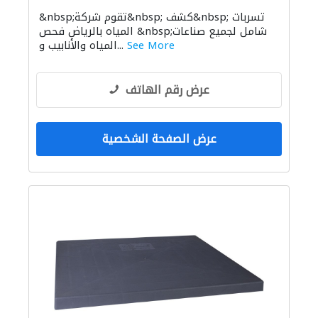
مكافحة الحشرات
صيانة مكيفات
&nbsp;تقوم شركة&nbsp; كشف&nbsp; تسربات
صيانة المباني
المياه بالرياض فحص &nbsp;شامل لجميع صناعات
See More
المياه والأنابيب و...
عرض رقم الهاتف
عرض الصفحة الشخصية