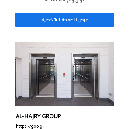
عرض الصفحة الشخصية
AL-HAJRY GROUP
https://goo.gl/maps/v7XKr6cyXZNvTker6