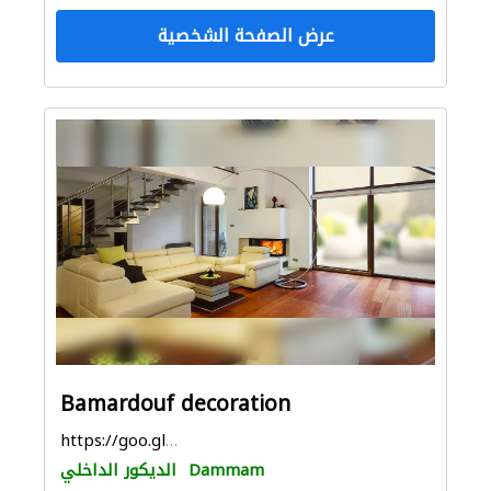
عرض الصفحة الشخصية
Bamardouf decoration
https://goo.gl/maps/Q9knwB8aAKe4soTV6
Dammam
الديكور الداخلي