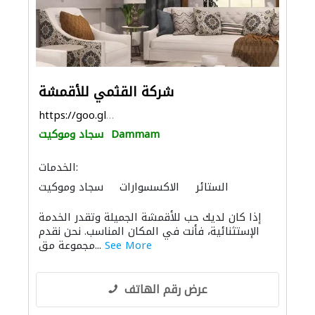
شركة القثمي للأقمشة
https://goo.gl/maps/xYogVvKVrx36Jd5v7
Dammam
سجاد وموكيت
الخدمات:
الستائر
الاكسسوارات
سجاد وموكيت
توريد الأقمشة والنسيج
إذا كان لديك حب للأقمشة الجميلة وتقدر الخدمة
الإستثنائية، فأنت في المكان المناسب. نحن نقدم
See More
مجموعة مق...
عرض رقم الهاتف