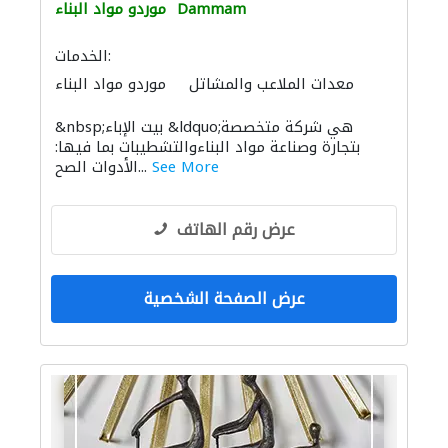
Dammam
موردو مواد البناء
الخدمات:
معدات الملاعب والمشاتل
موردو مواد البناء
باركيه خشب
الأشغال الصحية والسباكة
&nbsp;بيت الإباء &ldquo;هي شركة متخصصة
الاكسسوارات
أرضيات الفينيل
سجاد وموكيت
بتجارة وصناعة مواد البناءوالتشطيبات بما فيها:
الديكور الداخلي
See More
الأدوات الصح...
عرض رقم الهاتف
عرض الصفحة الشخصية