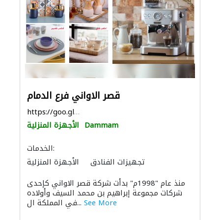
قصر الاواني فرع الدمام
https://goo.gl/maps/pfi1fsezuw1C6ghj9
Dammam
الأجهزة المنزلية
الخدمات:
تجهيزات الفنادق
الأجهزة المنزلية
المواقد والمدافئ
الاكسسوارات
منذ عام "1998م" بدأت شركة قصر الاواني كإحدى
الحمامات والمطابخ
شركات مجموعة إبراهيم بن محمد السيف وأولاده
See More
في المملكة ال...