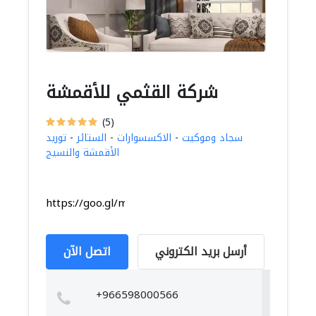
شركة القثمي للأقمشة
(5)
سجاد وموكيت
-
الاكسسوارات
-
الستائر
-
توريد
الأقمشة والنسيج
https://goo.gl/maps/xYogVvKVrx36Jd5v7
أرسل بريد الكتروني
اتصل الآن
+966598000566