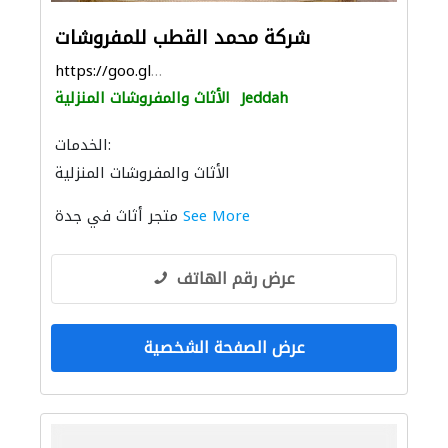
شركة محمد القطب للمفروشات
https://goo.gl/maps/K8g1rnJjJiuvbuUh9
Jeddah
الأثاث والمفروشات المنزلية
الخدمات:
الأثاث والمفروشات المنزلية
See More
متجر أثاث في جدة
عرض رقم الهاتف
عرض الصفحة الشخصية