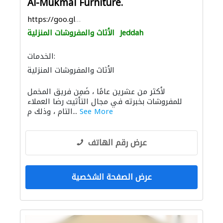
Al-Mukmal Furniture.
https://goo.gl/maps/6RRaVYuUr9xeCUgTA
Jeddah
الأثاث والمفروشات المنزلية
الخدمات:
الأثاث والمفروشات المنزلية
لأكثر من عشرين عامًا ، ضَمِن فريق المخمل
للمفروشات بخبرته في مجال التأثيث رضا العملاء
See More
التام ، وذلك م...
عرض رقم الهاتف
عرض الصفحة الشخصية