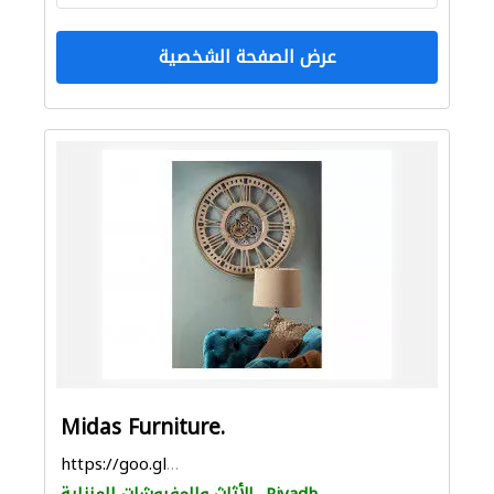
عرض الصفحة الشخصية
Midas Furniture.
https://goo.gl/maps/vsK183Ti1WpeHZyj7