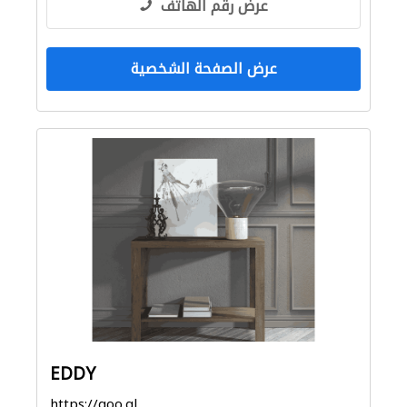
عرض رقم الهاتف
عرض الصفحة الشخصية
EDDY
https://goo.gl/maps/zVuvNoSJ8xTHVMVH8