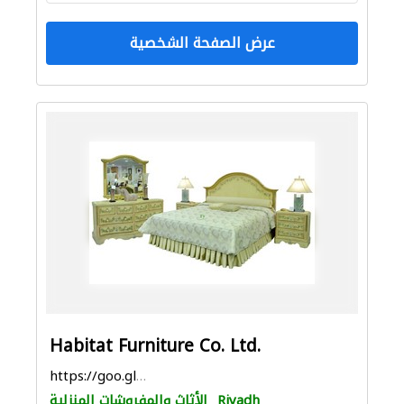
عرض الصفحة الشخصية
Habitat Furniture Co. Ltd.
https://goo.gl/maps/G3qxWSzbW3yXioqY9
Riyadh
الأثاث والمفروشات المنزلية