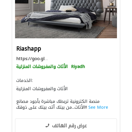
Riashapp
https://goo.gl/maps/xYjX1AgajUqnCwPH6
Riyadh
الأثاث والمفروشات المنزلية
الخدمات:
الأثاث والمفروشات المنزلية
منصة الكترونية تربطك مباشرة بأجود مصانع
See More
الأثاث...من بيتك أثث بيتك على ذوقك!!
عرض رقم الهاتف