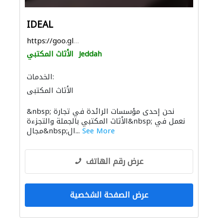
IDEAL
https://goo.gl/maps/oZR8aevDszAW7jNm7
Jeddah
الأثاث المكتبي
الخدمات:
الأثاث المكتبي
&nbsp; نحن إحدى مؤسسات الرائدة في تجارة
الأثاث المكتبي بالجملة والتجزءة&nbsp; نعمل في
See More
مجال&nbsp;ال...
عرض رقم الهاتف
عرض الصفحة الشخصية