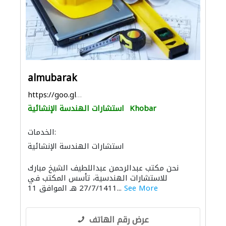
almubarak
https://goo.gl/maps/1T6gkLB593CMeTYQ9
Khobar
استشارات الهندسة الإنشائية
الخدمات:
استشارات الهندسة الإنشائية
ادارة مشروع
استشارات هندسية
نحن مكتب عبدالرحمن عبداللطيف الشيخ مبارك
الأثاث المكتبي
الأثاث والمفروشات المنزلية
للاستشارات الهندسية، تأسس المكتب في
التصميم المعماري
الديكور الداخلي
See More
27/7/1411 هـ الموافق 11...
عرض رقم الهاتف