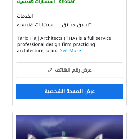
Khobar
استشارات هندسية
الخدمات:
تنسيق حدائق
استشارات هندسية
ادارة مشروع
البيوت الجاهزة
Tariq Hajj Architects (THA) is a full service
الأثاث والمفروشات المنزلية
استشارات بيئية
professional design firm practicing
الديكور الداخلي
الأثاث المكتبي
architecture, plan...
See More
النمذجة والتصوير ثلاثي الأبعاد
خدمات الطباعة
التصميم المعماري
عرض رقم الهاتف
عرض الصفحة الشخصية