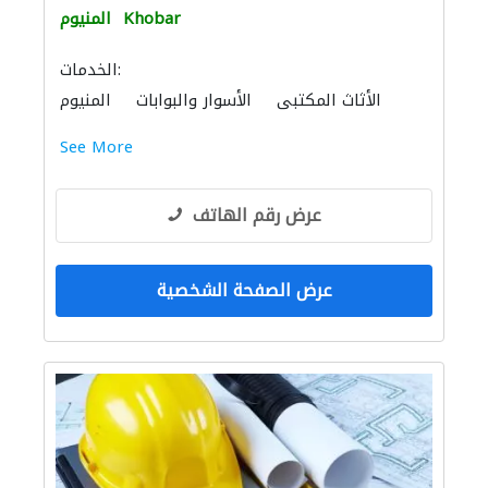
Khobar
المنيوم
الخدمات:
الأثاث المكتبي
الأسوار والبوابات
المنيوم
موردو نوافذ
الزجاج
الحمامات والمطابخ
See More
تصنيع الحديد والفولاذ
الدرابزين
عرض رقم الهاتف
عرض الصفحة الشخصية