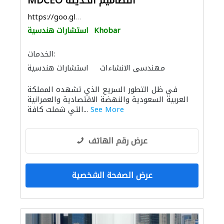
MDCEO التصاميم الحديثة
https://goo.gl/maps/w1YsVhUh1VDLF5Xs6
Khobar
استشارات هندسية
الخدمات:
مهندسي الانشاءات
استشارات هندسية
المساحيين
ادارة مشروع
استشارات الطرق
في ظل التطور السريع الذي تشهده المملكة
الأثاث المكتبي
الأثاث والمفروشات المنزلية
العربية السعودية والنهضة الاقتصادية والعمرانية
الديكور الداخلي
الإنارة
See More
التي شملت كافة...
النمذجة والتصوير ثلاثي الأبعاد
التصميم المعماري
عرض رقم الهاتف
عرض الصفحة الشخصية