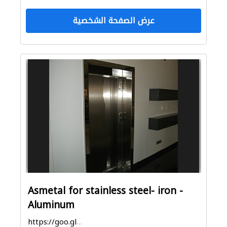
عرض الصفحة الشخصية
Asmetal for stainless steel- iron -
Aluminum
https://goo.gl/maps/FptLjaKKZ6NnmSit5