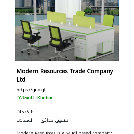
Modern Resources Trade Company
Ltd
https://goo.gl/maps/ByF1DbJW3xVEefCR9
Khobar
السقالات
الخدمات:
تنسيق حدائق
السقالات
بيع وتأجير واستيراد ونقل المعدات الثقيلة
Modern Resources is a Saudi based company
الأثاث المكتبي
أمن المنازل
حدّاد أقفال