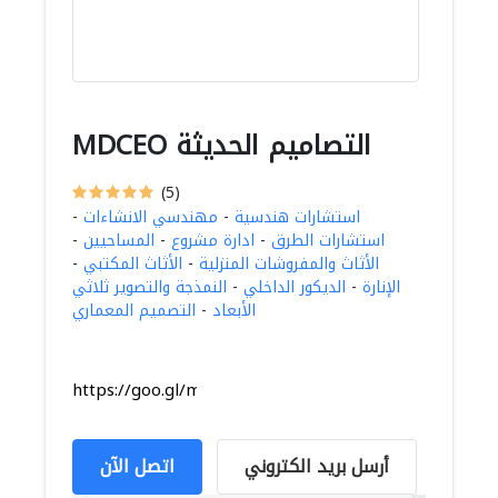
MDCEO التصاميم الحديثة
(5)
استشارات هندسية
-
مهندسي الانشاءات
-
استشارات الطرق
-
ادارة مشروع
-
المساحيين
-
الأثاث والمفروشات المنزلية
-
الأثاث المكتبي
-
الإنارة
-
الديكور الداخلي
-
النمذجة والتصوير ثلاثي
الأبعاد
-
التصميم المعماري
https://goo.gl/maps/w1YsVhUh1VDLF5Xs6
أرسل بريد الكتروني
اتصل الآن