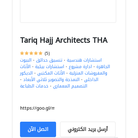
Tariq Hajj Architects THA
(5)
استشارات هندسية
-
تنسيق حدائق
-
البيوت
الجاهزة
-
ادارة مشروع
-
استشارات بيئية
-
الأثاث
والمفروشات المنزلية
-
الأثاث المكتبي
-
الديكور
الداخلي
-
النمذجة والتصوير ثلاثي الأبعاد
-
التصميم المعماري
-
خدمات الطباعة
https://goo.gl/maps/16rh2x63RjKK5utP7
أرسل بريد الكتروني
اتصل الآن