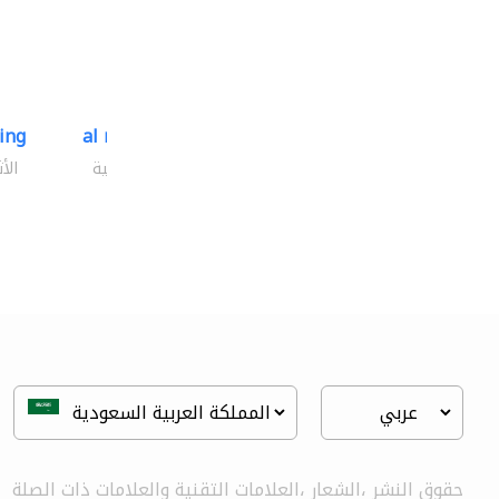
ding
al mashrabia furniture..
الأثاث والمفروشات المنزلية
الأ
حقوق النشر ،الشعار ،العلامات التقنية والعلامات ذات الصلة