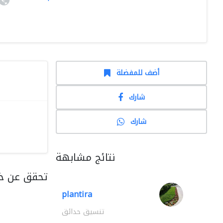
أضف للمفضلة
شارك
شارك
نتائج مشابهة
تحقق عن خد
plantira
تنسيق حدائق