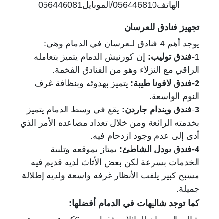
الهاتف056446810/الموبايل056446081
تجهيز فنادق للعرسان
يوجد أهم 4 فنادق للعرسان في الدمام وهي:
1-فندق توليب:
إن كورنيش الدمام يتميز بتعامله
الراقي مع النزلاء وهو من الفنادق الفخمة.
2-فندق لافونا طيبة:
يتميز بهدوئه وبنظافة غرف
النوم الواسعة.
3-فندق ويندام جاردن:
يقع في وسط الدمام يتميز
بخدمته الرائعة ومن خلال تعداد مصاعده الأمر الذي
أدى إلى عدم وجود ازدحام فيه.
4-فندق بودل الشاطئ:
يمتاز بموقعه وتلبية
الخدمات بسرعة لكن بعض الأثاث لديه قديم فيه
مسبح كبير يلفت الأنظار غرفه واسعة ولديه إطلالة
جميلة.
كما توجد شاليهات في الدمام أفضلها: