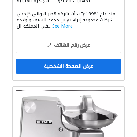
تجهيزات الفنادق
الأجهزة المنزلية
المواقد والمدافئ
الاكسسوارات
منذ عام "1998م" بدأت شركة قصر الاواني كإحدى
الحمامات والمطابخ
شركات مجموعة إبراهيم بن محمد السيف وأولاده
See More
في المملكة ال...
عرض رقم الهاتف
عرض الصفحة الشخصية