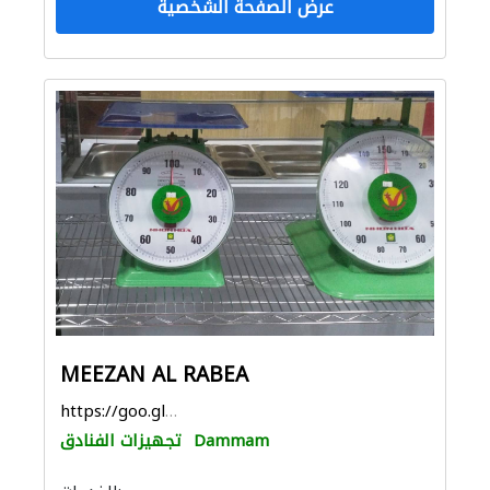
عرض الصفحة الشخصية
MEEZAN AL RABEA
https://goo.gl/maps/4pqWXD4noucGYjzF7
Dammam
تجهيزات الفنادق