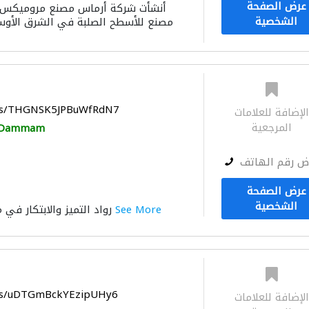
عرض الصفحة
الشخصية
مصنع للأسطح الصلبة في الشرق الأوس
aps/THGNSK5JPBuWfRdN7
لإضافة للعلامات
المرجعية
Dammam
ض رقم الهاتف
عرض الصفحة
الشخصية
See More
رواد التميز والابتكار في مجال النصائح الصحية
aps/uDTGmBckYEzipUHy6
لإضافة للعلامات