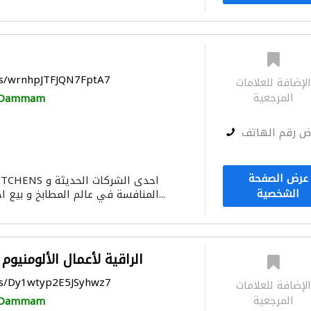
ps/wrnhpJTFJQN7FptA7
لإضافة للعلامات
المرجعية
Dammam
ض رقم الهاتف
عرض الصفحة
الشخصية
المنافسة في عالم المطابخ و بيع اجهزة المطابخ البلت ا...
الراقية لأعمال الألومنيوم
ps/Dy1wtyp2E5JSyhwz7
لإضافة للعلامات
المرجعية
Dammam