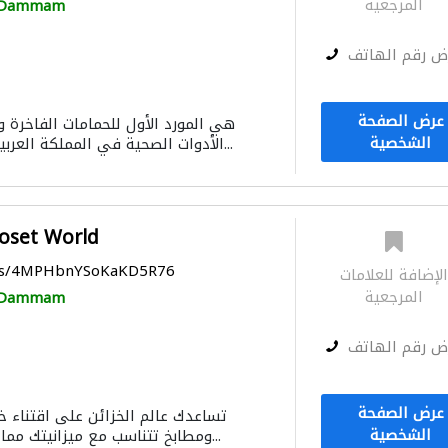
المرجعية
Dammam
ض رقم الهاتف
عرض الصفحة
الشخصية
الأدوات الصحية في المملكة العربية السعودية ، وينصب...
عالم الخزائن - World
aps/4MPHbnYSoKaKD5R76
لإضافة للعلامات
المرجعية
Dammam
ض رقم الهاتف
عرض الصفحة
تساعدك عالم الخزائن على اقتناء خ
الشخصية
ومطابخ تتناسب مع ميزانيتك مما جعلها اكثر الشركات...