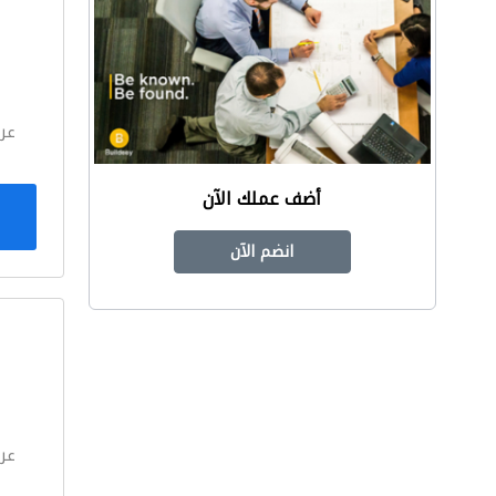
ا
عر
أضف عملك الآن
انضم الآن
ا
عر