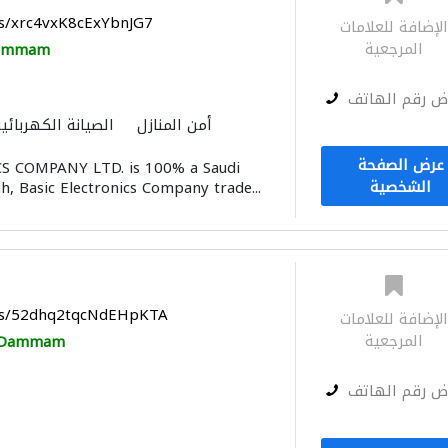
ps/xrc4vxK8cExYbnJG7
لإضافة للعلامات
المرجعية
ammam
ض رقم الهاتف
أمن المنازل
الصيانة الكهربائي
الحمامات والمطابخ
المواقد وال
عرض الصفحة
S COMPANY LTD. is 100% a Saudi
إكسسوارات
الشخصية
h, Basic Electronics Company trade...
aps/52dhq2tqcNdEHpKTA
لإضافة للعلامات
المرجعية
Dammam
ض رقم الهاتف