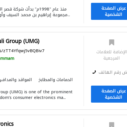
الحمامات والمطابخ
عرض الصفحة
منذ عام "1998م" بدأت شركة
الشخصية
مجموعة إبراهيم بن محمد السيف وأولاده في المملكة ال...
li Group (UMG)
ps/zTT4Yfqwj5vBQBiv7
لإضافة للعلامات
المرجعية
ammam
ض رقم الهاتف
الحمامات والمطابخ
المواقد والمدافئ
عرض الصفحة
roup (UMG) is one of the prominent
الشخصية
gdom’s consumer electronics ma...
ronics