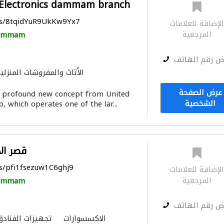
Electronics dammam branch
ps/8tqidYuR9UkKw9Yx7
لإضافة للعلامات
المرجعية
ammam
ض رقم الهاتف
الأثاث والمفروشات المنزلي
الحمامات والمطابخ
المواقد والمدا
عرض الصفحة
 profound new concept from United
الشخصية
 which operates one of the lar...
قصر الا
ps/pfi1fsezuw1C6ghj9
لإضافة للعلامات
المرجعية
ammam
ض رقم الهاتف
الاكسسوارات
تجهيزات الفنادق