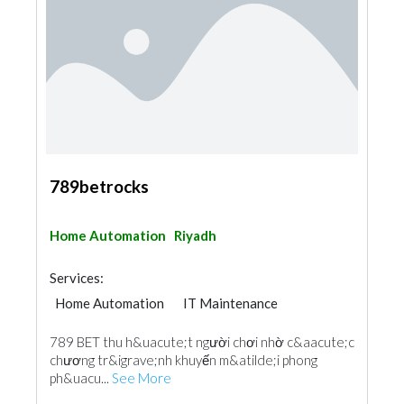
789betrocks
Home Automation
Riyadh
Services:
Home Automation
IT Maintenance
789 BET thu h&uacute;t người chơi nhờ c&aacute;c
chương tr&igrave;nh khuyến m&atilde;i phong
ph&uacu...
See More