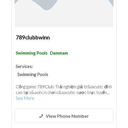
789clubbwinn
Swimming Pools
Dammam
Services:
Swimming Pools
Cổng game 789Club: Trải nghiệm giải tr&iacute; đỉnh
cao tại s&acirc;n chơi c&aacute; cược trực tuyến...
See More
View Phone Number