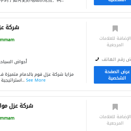
到了如何更好地组织论点、构...
شركة عزل
لإضافة للعلامات
ammam
المرجعية
ض رقم الهاتف
أحواض السباح
عرض الصفحة
الشخصية
See More
استراتيجية عزل فوم فعالة: نعتم...
شركة عزل مواسي
لإضافة للعلامات
ammam
المرجعية