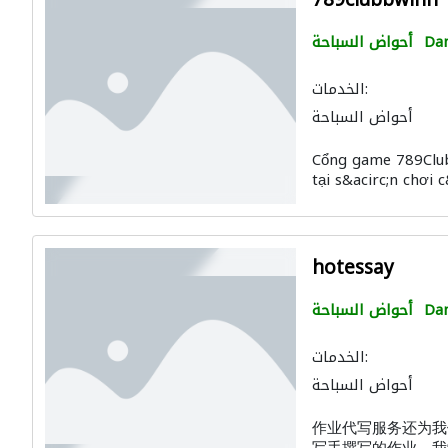
789clubbwinn
Da
أحواض السباحة
الخدمات:
أحواض السباحة
Cổng game 789Club:
tại s&acirc;n chơi 
hotessay
Da
أحواض السباحة
الخدمات:
أحواض السباحة
作业代写服务还为我