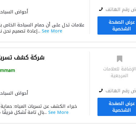
ض رقم الهاتف
أحواض السباح
عرض الصفحة
الشخصية
See More
إعادة تصميم نحن نهتم براحة عملائنا ون...
شركة كشف تسربات 
لإضافة للعلامات
ammam
المرجعية
ض رقم الهاتف
أحواض السباح
عرض الصفحة
الشخصية
See More
بال تامة نُشكل فريقًا متخصصًا في الكشف...