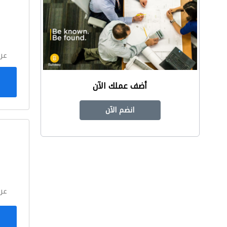
ا
عر
أضف عملك الآن
انضم الآن
ا
عر