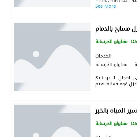
写手撰写的作业，我学
See More
 مسابح بالدمام
D
مقاولو الخرسانة
الخدمات:
ة
مقاولو الخرسانة
&nbsp; مزايا شركة عزل فوم بالدمام متميزة في المجال: 1.
ر المياه بالخبر
D
مقاولو الخرسانة