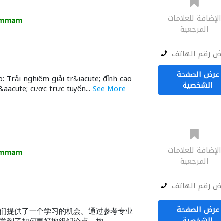
لإضافة للعلامات
mmam
المرجعية
ض رقم الهاتف
عرض الصفحة
 Trải nghiệm giải tr&iacute; đỉnh cao
الشخصية
c&aacute; cược trực tuyến...
See More
لإضافة للعلامات
mmam
المرجعية
ض رقم الهاتف
عرض الصفحة
们提供了一个学习的机会。通过参考专业
الشخصية