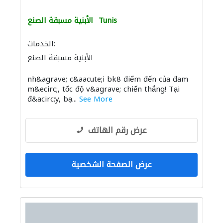
Tunis
الأبنية مسبقة الصنع
الخدمات:
الأبنية مسبقة الصنع
توصيل الكابلات وتركيب الشبكات
nh&agrave; c&aacute;i bk8 điểm đến của đam
m&ecirc;, tốc độ v&agrave; chiến thắng! Tại
đ&acirc;y, bạ...
See More
عرض رقم الهاتف
عرض الصفحة الشخصية