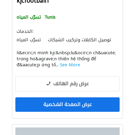
kjcfootball1
Tunis
تسرّب المياه
الخدمات:
توصيل الكابلات وتركيب الشبكات
تسرّب المياه
li&ecirc;n minh kjc&nbsp;lu&ocirc;n ch&uacute;
trọng ho&agrave;n thiện hệ thống để
đ&aacute;p ứng tố...
See More
عرض رقم الهاتف
عرض الصفحة الشخصية