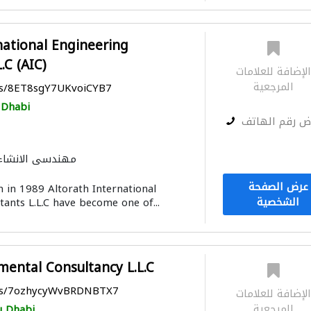
national Engineering
.C (AIC)
لإضافة للعلامات
المرجعية
aps/8ET8sgY7UKvoiCYB7
 Dhabi
ض رقم الهاتف
مهندسي الانشاء
ادارة مشروع
استشا
عرض الصفحة
n in 1989 Altorath International
ميكانيكيون
المساحيي
الشخصية
tants L.L.C have become one of...
التصميم المعماري
ental Consultancy L.L.C
aps/7ozhycyWvBRDNBTX7
لإضافة للعلامات
المرجعية
 Dhabi