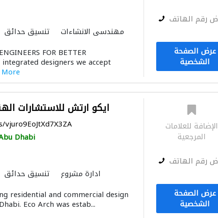
ض رقم الهاتف
مهندسي الانشاءات
تنسيق حدائق
ميكانيكيون
استشارات بيئية
عرض الصفحة
ENGINEERS FOR BETTER
التصميم المعماري
الشخصية
 integrated designers we accept
 More
Eco Arch ايكو ارتش للاستشارات ا
ps/vjuro9EoJtXd7X3ZA
لإضافة للعلامات
المرجعية
Abu Dhabi
ض رقم الهاتف
ادارة مشروع
تنسيق حدائق
التصميم المعماري
الديكور الداخل
عرض الصفحة
ing residential and commercial design
الشخصية
Dhabi. Eco Arch was estab...