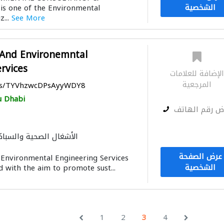
الشخصية
s one of the Environmental
z...
See More
 And Environemntal
rvices
لإضافة للعلامات
المرجعية
aps/TYVhzwcDPsAyyWDY8
 Dhabi
ض رقم الهاتف
الأشغال الصحية والسباك
ميكانيكيون
عرض الصفحة
Environmental Engineering Services
أنظمة الطاق
الشخصية
 with the aim to promote sust...
1
2
3
4