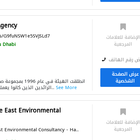
Agency
ps/G9fuNSW1e5SVJSLd7
لإضافة للعلامات
المرجعية
 Dhabi
ض رقم الهاتف
عرض الصفحة
الشخصية
انطلقت الهيئة في عام
See More
الرائدين الذين كانوا يعملون في بيئة صحراوية...
e East Environmental
لإضافة للعلامات
المرجعية
t Environmental Consultancy - Ha...