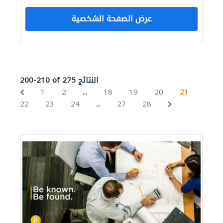
عرض الصفحة الشخصية
200-210 of 275 النتائج
...
1
2
18
19
20
21
...
22
23
24
27
28