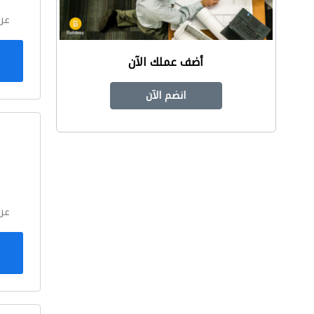
عر
أضف عملك الآن
انضم الآن
ا
عر