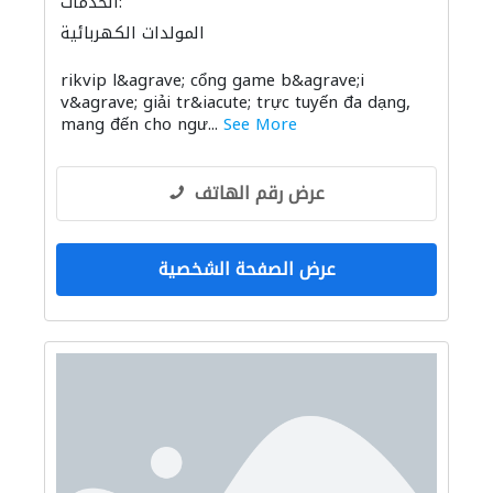
الخدمات:
المولدات الكهربائية
rikvip l&agrave; cổng game b&agrave;i
v&agrave; giải tr&iacute; trực tuyến đa dạng,
mang đến cho ngư...
See More
عرض رقم الهاتف
عرض الصفحة الشخصية