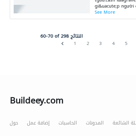
tg88.cash l&agrave;
gi&uacute;p người 
See More
60-70 of 298 النتائج
1
2
3
4
5
Buildeey.com
لة الشائعة
المدونات
الحاسبات
إضافة عمل
حول