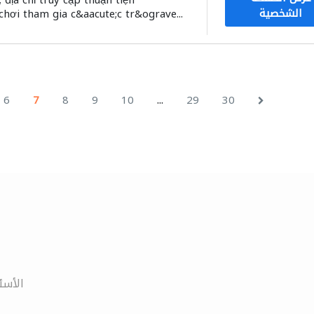
 địa chỉ truy cập thuận tiện
الشخصية
chơi tham gia c&aacute;c tr&ograve...
...
6
7
8
9
10
29
30
الأسئ