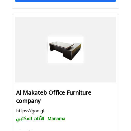
Al Makateb Office Furniture
company
https://goo.gl/maps/zUNpKt4bEW7LbGA68
Manama
الأثاث المكتبي