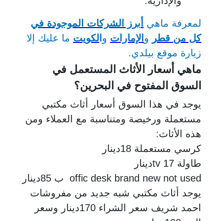
والإدارية.
لمعرفة ماهي
أبرز الشركات الموجودة في
كل من قطر
و
الإمارات
و
ا
لكويت
ما عليك إلا
زيارة موقع بيلدي.
ماهي أسعار الأثاث المستعمل في
السوق المفتوح في البحرين؟
يوجد في هذا السوق أسعار أثاث مكتبي
مستعملة ورخيصة ومتناسبة مع العملاء ومن
هذه الأثاث:
كرسي مستعملة 18دينار
طاولة tv 17دينار
offic desk brand new not used ب
85
دينار
يوجد أثاث مكتبي شبه جديد من مفروشات
احمد شريف سعر الشراء 170دينار وسعر