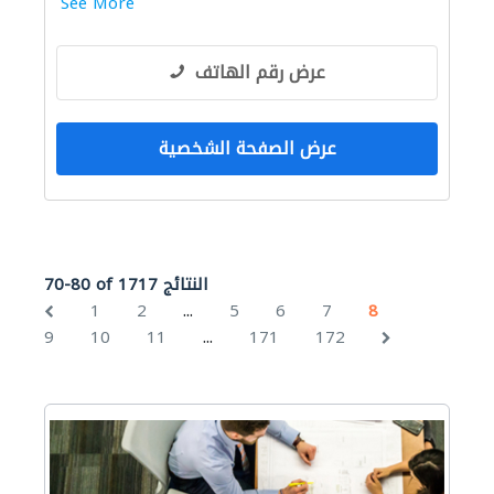
See More
عرض رقم الهاتف
عرض الصفحة الشخصية
70-80 of 1717 النتائج
...
1
2
5
6
7
8
...
9
10
11
171
172