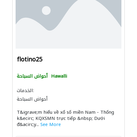
flotino25
Hawalli
أحواض السباحة
الخدمات:
أحواض السباحة
T&igrave;m hiểu về xổ số miền Nam - Thống
k&ecirc; KQXSMN trực tiếp &nbsp; Dưới
đ&acirc;y...
See More