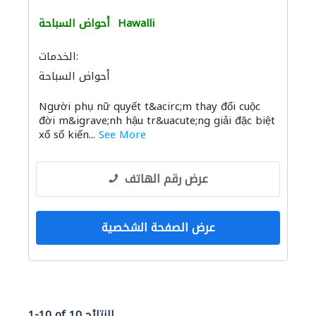
Hawalli
أحواض السباحة
الخدمات:
أحواض السباحة
Người phụ nữ quyết t&acirc;m thay đổi cuộc
đời m&igrave;nh hậu tr&uacute;ng giải đặc biệt
xổ số kiến...
See More
عرض رقم الهاتف
عرض الصفحة الشخصية
1-10 of 10 النتائج