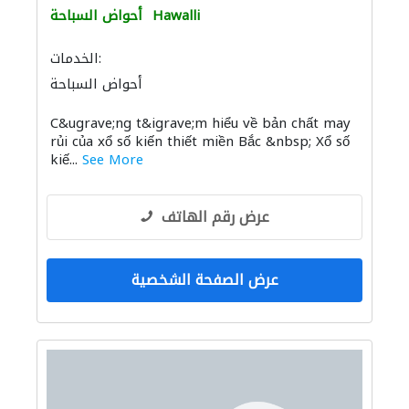
Hawalli
أحواض السباحة
الخدمات:
أحواض السباحة
C&ugrave;ng t&igrave;m hiểu về bản chất may
rủi của xổ số kiến thiết miền Bắc &nbsp; Xổ số
kiế...
See More
عرض رقم الهاتف
عرض الصفحة الشخصية