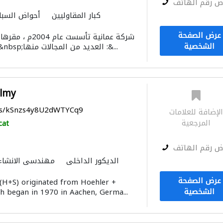
ض رقم الهاتف
كبار المقاوليين
أحواض السبا
موردو مواد ا
عرض الصفحة
شركة عمانية تأسست
المنيوم
الموبيليا والنجارة
الأثاث
الشخصية
الخوير متخصصة في&nbsp;العديد من المجالات منها :&...
التصميم المعماري
almy
aps/kSnzs4y8U2dWTYCq9
لإضافة للعلامات
المرجعية
cat
ض رقم الهاتف
الديكور الداخلي
مهندسي الانشاء
عرض الصفحة
(H+S) originated from Hoehler +
الشخصية
h began in 1970 in Aachen, Germa...