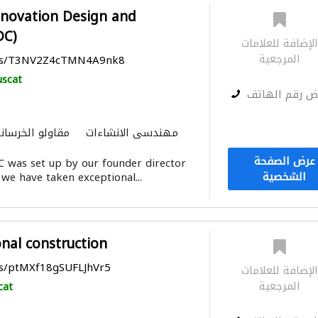
nnovation Design and
DC)
لإضافة للعلامات
المرجعية
aps/T3NV2Z4cTMN4A9nk8
scat
ض رقم الهاتف
مهندسي الانشاءات
مقاولو الخرسان
أنظمة أمن
الصيانة الكهربائية
عرض الصفحة
 was set up by our founder director
الإنارة
مقاولون لمكافحة الحريق
الشخصية
 we have taken exceptional...
التصميم المعماري
النمذجة وا
onal construction
ps/ptMXf18gSUFLJhVr5
لإضافة للعلامات
المرجعية
cat