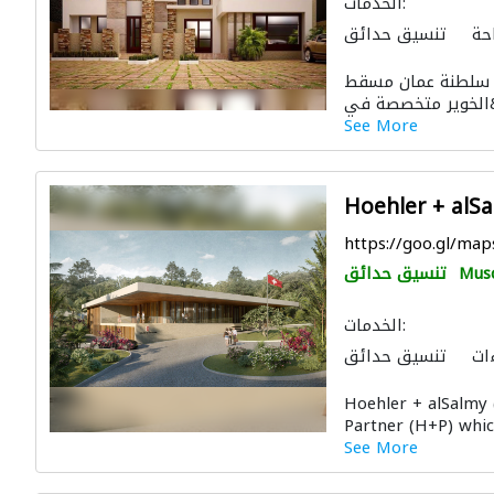
الخدمات:
حة
تنسيق حدائق
لبناء
حدّاد أقفال
 عام 2004م ، مقرها سلطنة عمان مسقط
 والمفروشات المنزلية
الديكور الداخلي
See More
Hoehler + alS
https://goo.gl/m
Mus
تنسيق حدائق
الخدمات:
ات
تنسيق حدائق
التصميم المعماري
Hoehler + alSalmy 
Partner (H+P) whic
See More