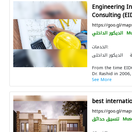
Engineering I
Consulting (EI
https://goo.gl/m
Mu
الديكور الداخلي
الخدمات:
ة
الديكور الداخلي
المولدات الكهربائية
From the time EIDC
موردو مواد البناء
Dr. Rashid in 2006,
لتصوير ثلاثي الأبعاد
See More
best internati
https://goo.gl/ma
Mus
تنسيق حدائق