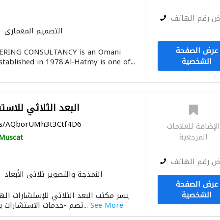
ض رقم الهاتف
التصميم المعماري
الصيانة الكهربائية
عرض الصفحة
ERING CONSULTANCY is an Omani
ميكانيكيون
ادارة مشروع
دراسة
الشخصية
tablished in 1978.Al‐Hatmy is one of...
البعد الثلاثي للاس
aps/AQborUMh3t3Ctf4D6
لإضافة للعلامات
المرجعية
Muscat
ض رقم الهاتف
النمذجة والتصوير ثلاثي الأبعاد
عرض الصفحة
الشخصية
يسر مكتب البعد الثلاثي للإستشارات اله
See More
خدمات الاستشارات باسعار مناسبةخدماتنا‏‎- تصم...