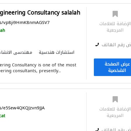
gineering Consultancy salalah
aps/vp8ji9HmK8nmAGSV7
لإضافة للعلامات
المرجعية
lah
ض رقم الهاتف
استشارات هندسية
مهندسي الانشاء
دراسة الجدوى الاقتصادية
استشا
عرض الصفحة
ring Consultancy is one of the most
المساحيين
استشارات ب
الشخصية
ring consultants, presently...
التصميم المعماري
ps/e5Sew4QKQJzvn9JJA
لإضافة للعلامات
المرجعية
cat
ض رقم الهاتف