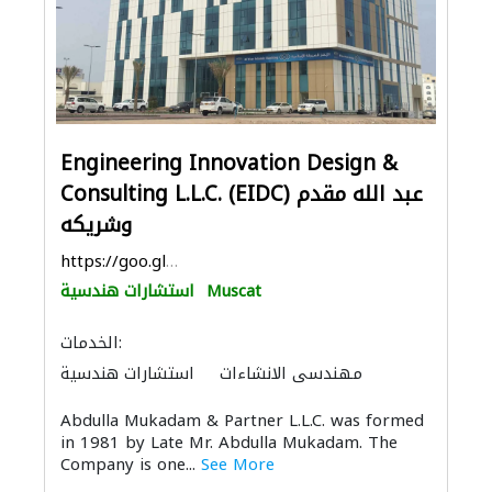
Engineering Innovation Design &
Consulting L.L.C. (EIDC) عبد الله مقدم
وشريكه
https://goo.gl/maps/bsVWqf6yvWZ1iKGK8
Muscat
استشارات هندسية
الخدمات:
مهندسي الانشاءات
استشارات هندسية
الأشغال الصحية والسباكة
صيانة مكيفات
Abdulla Mukadam & Partner L.L.C. was formed
ميكانيكيون
المساحيين
الصيانة الكهربائية
in 1981 by Late Mr. Abdulla Mukadam. The
التصميم المعماري
الديكور الداخلي
Company is one...
See More