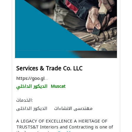
Services & Trade Co. LLC
https://goo.gl/maps/gNBtpYeMrr44NoDX6
Muscat
الديكور الداخلي
الخدمات:
مهندسي الانشاءات
الديكور الداخلي
الصيانة الكهربائية
الأشغال الصحية والسباكة
A LEGACY OF EXCELLENCE A HERITAGE OF
الاكسسوارات
الأثاث المكتبي
منتجات الجبس
TRUSTS&T Interiors and Contracting is one of
مقاولون تسليم مفتاح
ميكانيكيون