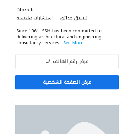
الخدمات:
تنسيق حدائق
استشارات هندسية
مهندسي الانشاءات
Since 1961, SSH has been committed to
الصيانة الكهربائية
الأشغال الصحية والسباكة
delivering architectural and engineering
الديكور الداخلي
ميكانيكيون
ادارة مشروع
consultancy services...
See More
التصميم المعماري
عرض رقم الهاتف
عرض الصفحة الشخصية