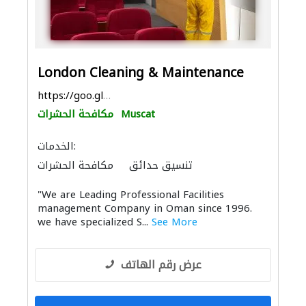
London Cleaning & Maintenance
https://goo.gl/maps/Er9pWkG9CPogCfMu5
Muscat
مكافحة الحشرات
الخدمات:
تنسيق حدائق
مكافحة الحشرات
المولدات الكهربائية
أحواض السباحة
"We are Leading Professional Facilities
الصيانة الكهربائية
صيانة مكيفات
management Company in Oman since 1996.
مقاولون لمكافحة الحريق
الحجر والرخام
we have specialized S...
See More
الأشغال الصحية والسباكة
خدمات التنظيف
عرض رقم الهاتف