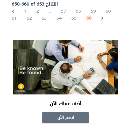
650-660 of 653 النتائج
...
1
2
57
58
59
60
61
62
63
64
65
66
أضف عملك الآن
انضم الآن