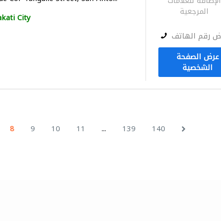
لإضافة للعلامات
المرجعية
kati City
ض رقم الهاتف
عرض الصفحة
الشخصية
...
8
9
10
11
139
140