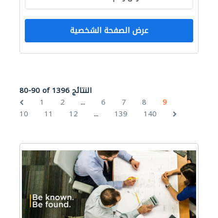
عرض الصفحة الشخصية
80-90 of 1396 النتائج
...
1
2
6
7
8
9
...
10
11
12
139
140