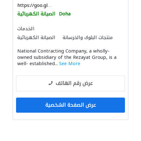
https://goo.gl/maps/NtkDrYLC579ectYq6
Doha
الصيانة الكهربائية
الخدمات:
منتجات البلوك والخرسانة
الصيانة الكهربائية
استشارات كهروميكانيكية
National Contracting Company, a wholly-
ميكانيكيون
نظام الصرف الصحي
owned subsidiary of the Rezayat Group, is a
الايدي العاملة
الحديد والأدوات المعدنية
well- established...
See More
عرض رقم الهاتف
عرض الصفحة الشخصية