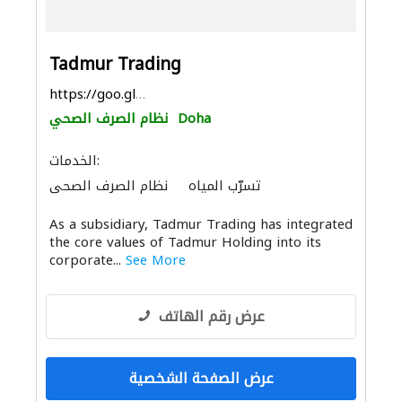
Tadmur Trading
https://goo.gl/maps/HttMWSDF2FzX9CRg9
Doha
نظام الصرف الصحي
الخدمات:
تسرّب المياه
نظام الصرف الصحي
صيانة مكيفات
خدمات التنظيف
As a subsidiary, Tadmur Trading has integrated
خزانات المياه
موردو مواد البناء
the core values of Tadmur Holding into its
التصميم المعماري
الأجهزة المنزلية
corporate...
See More
عرض رقم الهاتف
عرض الصفحة الشخصية