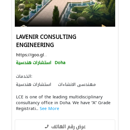
LAVENIR CONSULTING
ENGINEERING
https://goo.gl/maps/55eJt2UrkhXevsys8
Doha
استشارات هندسية
الخدمات:
مهندسي الانشاءات
استشارات هندسية
الأشغال الصحية والسباكة
تسرّب المياه
LCE is one of the leading multidisciplinary
ادارة مشروع
الصيانة الكهربائية
consultancy office in Doha. We have “A” Grade
الديكور الداخلي
نظام الصرف الصحي
Registrati...
See More
النمذجة والتصوير ثلاثي الأبعاد
التصميم المعماري
عرض رقم الهاتف