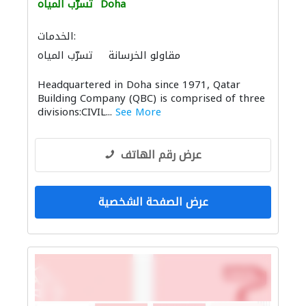
Doha
تسرّب المياه
الخدمات:
مقاولو الخرسانة
تسرّب المياه
مهندسي الانشاءات
منتجات البلوك والخرسانة
Headquartered in Doha since 1971, Qatar
مقاولو الطرق
Building Company (QBC) is comprised of three
بيع وتأجير واستيراد ونقل المعدات الثقيلة
divisions:CIVIL...
See More
نظام الصرف الصحي
استشارات بيئية
الحديد والأدوات المعدنية
عرض رقم الهاتف
عرض الصفحة الشخصية