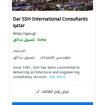
Dar SSH International Consultants
qatar
https://goo.gl/maps/YndHqCHeoKAticxD7
Doha
تنسيق حدائق
الخدمات:
مهندسي الانشاءات
تنسيق حدائق
الصيانة الكهربائية
الأشغال الصحية والسباكة
Since 1961, SSH has been committed to
ادارة مشروع
استشارات هندسية
delivering architectural and engineering
الديكور الداخلي
ميكانيكيون
consultancy services...
See More
التصميم المعماري
عرض رقم الهاتف