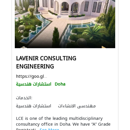
LAVENIR CONSULTING
ENGINEERING
https://goo.gl/maps/55eJt2UrkhXevsys8
Doha
استشارات هندسية
الخدمات:
مهندسي الانشاءات
استشارات هندسية
الأشغال الصحية والسباكة
تسرّب المياه
LCE is one of the leading multidisciplinary
ادارة مشروع
الصيانة الكهربائية
consultancy office in Doha. We have “A” Grade
الديكور الداخلي
نظام الصرف الصحي