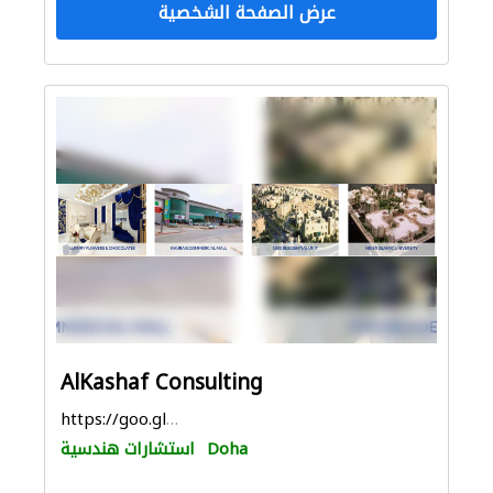
عرض الصفحة الشخصية
AlKashaf Consulting
https://goo.gl/maps/ER9u63BUk5Ts2oMU7
Doha
استشارات هندسية