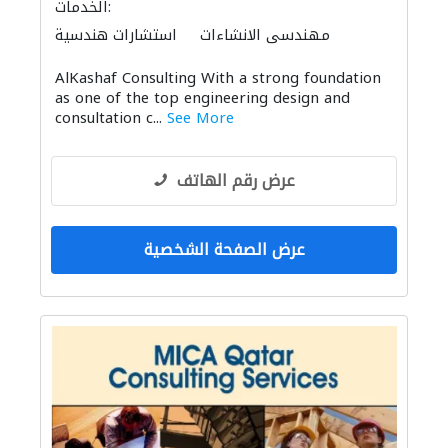
الخدمات:
مهندسي الانشاءات
استشارات هندسية
الصيانة الكهربائية
الأشغال الصحية والسباكة
AlKashaf Consulting With a strong foundation
الديكور الداخلي
ميكانيكيون
ادارة مشروع
as one of the top engineering design and
التصميم المعماري
consultation c...
See More
عرض رقم الهاتف
عرض الصفحة الشخصية