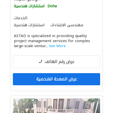
Doha
استشارات هندسية
الخدمات:
مهندسي الانشاءات
استشارات هندسية
أنظمة أمن
ادارة مشروع
الصيانة الكهربائية
ASTAD is specialized in providing quality
مقاولون لمكافحة الحريق
ميكانيكيون
project management services for complex
التصميم المعماري
الديكور الداخلي
large-scale ventur...
See More
عرض رقم الهاتف
عرض الصفحة الشخصية