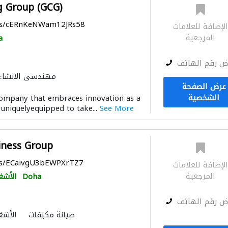
g Group (GCG)
aps/cERnKeNWam12JRs58
لإضافة للعلامات
المرجعية
a
ض رقم الهاتف
مهندسي الانشاء
عرض الصفحة
الصيانة الكهربائية
الأشغ
الشخصية
company that embraces innovation as a
ادارة مشروع
دراسة
 uniquelyequipped to take...
See More
الديكور الداخلي
ميكانيكيو
التصميم المعماري
النمذجة وا
iness Group
aps/ECaivgU3bEWPXrTZ7
لإضافة للعلامات
المرجعية
Doha
الأشغ
ض رقم الهاتف
صيانة مكيفات
الأشغ
الصوتيات
ميكانيكيون