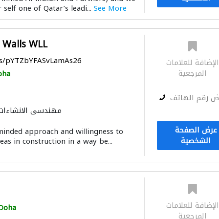
 self one of Qatar’s leadi...
See More
الديكور الداخلي
ميكانيك
 Walls WLL
aps/pYTZbYFASvLamAs26
لإضافة للعلامات
المرجعية
oha
ض رقم الهاتف
مهندسي الانشاءات
بيع وتأجير واستيراد 
عرض الصفحة
inded approach and willingness to
الصيانة الكهربائية
الأشغ
الشخصية
as in construction in a way be...
ميكانيكيون
الأثاث
مقاو
لإضافة للعلامات
Doha
المرجعية