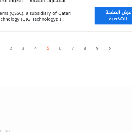
استشارات السلامة
الصيانة الكه
توصيل الكاب
عرض الصفحة
ems (QSSC), a subsidiary of Qatari
الصوتيات
مقاو
الشخصية
chnology (QIG Technology); s...
2
3
4
5
6
7
8
9