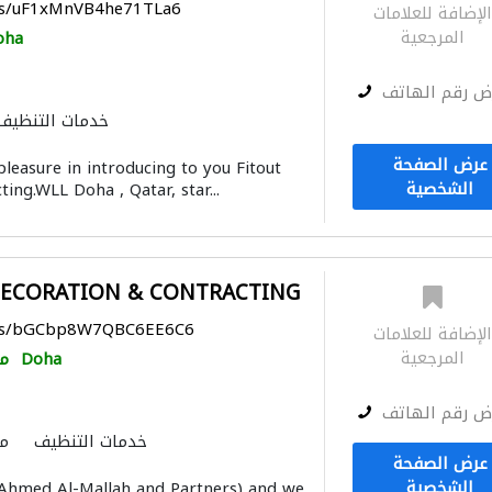
aps/uF1xMnVB4he71TLa6
لإضافة للعلامات
المرجعية
oha
ض رقم الهاتف
خدمات التنظيف
الصيانة الكهربائية
الأشغ
عرض الصفحة
easure in introducing to you Fitout
مقاولون تسليم مفتاح
منتجات ال
الشخصية
ting.WLL Doha , Qatar, star...
الديكور الداخ
التصميم المعماري
النمذجة وا
ECORATION & CONTRACTING
aps/bGCbp8W7QBC6EE6C6
لإضافة للعلامات
المرجعية
Doha
مق
ض رقم الهاتف
خدمات التنظيف
مق
عرض الصفحة
الصيانة الكهربائية
الأشغ
الشخصية
(Ahmed Al-Mallah and Partners) and we
الأثاث المكتبي
الأثاث