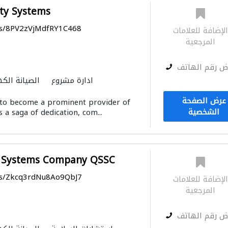
ity Systems
ps/8PV2zVjMdfRY1C468
لإضافة للعلامات
المرجعية
ض رقم الهاتف
ادارة مشروع
الصيانة الكه
الصوتيات
أتمتة المنازل
عرض الصفحة
 to become a prominent provider of
الشخصية
s a saga of dedication, com...
y Systems Company QSSC
aps/Zkcq3rdNu8Ao9QbJ7
لإضافة للعلامات
المرجعية
ض رقم الهاتف