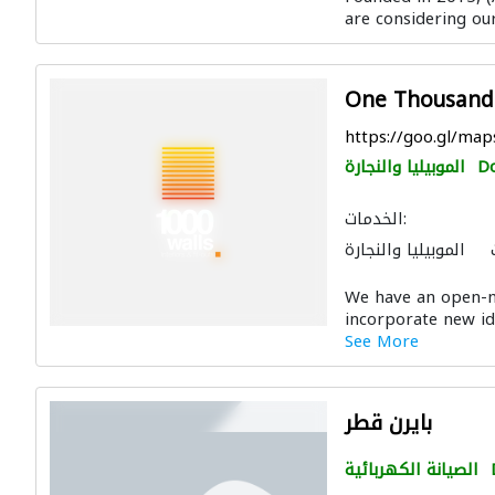
are considering our
يون
الاكسسوارات
One Thousand
https://goo.gl/m
D
الموبيليا والنجارة
الخدمات:
الموبيليا والنجارة
ونقل المعدات الثقيلة
We have an open-m
ال الصحية والسباكة
incorporate new ide
 والمفروشات المنزلية
See More
لون لمكافحة الحريق
بايرن قطر
الصيانة الكهربائية