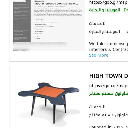
https://goo.gl/m
D
الموبيليا والنجارة
الخدمات:
الموبيليا والنجارة
ال الصحية والسباكة
We take immense pl
جبس
الحجر والرخام
Interiors & Contrac
لي
أنظمة الأسقف
See More
لتصوير ثلاثي الأبعاد
HIGH TOWN D
https://goo.gl/m
اولون تسليم مفتاح
الخدمات:
اولون تسليم مفتاح
ال الصحية والسباكة
Founded in 2015, 
 والمفروشات المنزلية