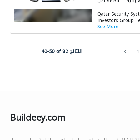
ربائية
أنظمة أمن
لات وتركيب الشبكات
Qatar Security Syst
لون لمكافحة الحريق
Investors Group Te
See More
1
40-50 of 82 النتائج
Buildeey.com