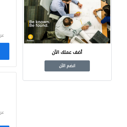
ا
عر
أضف عملك الآن
انضم الآن
ا
عر