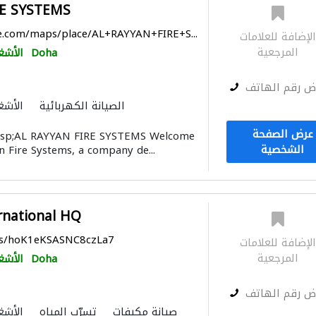
RE SYSTEMS
e.com/maps/place/AL+RAYYAN+FIRE+S...
لإضافة للعلامات
المرجعية
Doha
الأشغ
ض رقم الهاتف
الصيانة الكهربائية
الأشغ
مقاو
عرض الصفحة
p;AL RAYYAN FIRE SYSTEMS Welcome
الشخصية
n Fire Systems, a company de...
rnational HQ
aps/hoK1eKSASNC8czLa7
لإضافة للعلامات
المرجعية
Doha
الأشغ
ض رقم الهاتف
صيانة مكيفات
تسرّب المياه
الأشغ