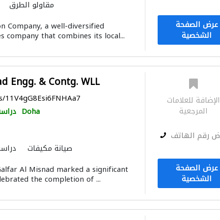
مقاولو الطرق
تسرّب المياه
بيع وتأجير واستيراد 
عرض الصفحة
 Company, a well-diversified
استشارات كهروميكانيكية
الشخصية
s company that combines its local...
الإنارة
مقاو
ad Engg. & Contg. WLL
aps/11V4gG8Esi6FNHAa7
لإضافة للعلامات
المرجعية
Doha
دراسة
ض رقم الهاتف
صيانة مكيفات
دراسة
الصيانة الكهربائية
الأشغ
عرض الصفحة
alfar Al Misnad marked a significant
استشارات كهروميكان
الشخصية
ebrated the completion of ...
المنيوم
مقاولون لمكافحة الحريق