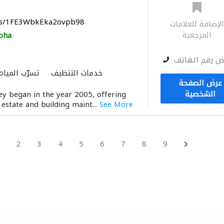
aps/1FE3WbkEka2ovpb98
لإضافة للعلامات
المرجعية
oha
ض رقم الهاتف
خدمات التنظيف
تسرّب المياه
عرض الصفحة
الأشغال الصحية والسب
الشخصية
ey began in the year 2005, offering
خزانات المياه
الدهان
l estate and building maint...
See More
الديكور الداخلي
الموبيليا والنجا
2
3
4
5
6
7
8
9