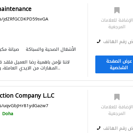
maintenance
aps/jdZRfGCDKPD59svGA
لإضافة للعلامات
المرجعية
ض رقم الهاتف
الأشغال الصحية والسباكة
صيانة مكي
أتمتة المنازل
عرض الصفحة
لاننا نؤمن باهمية رضا العميل فلقد
الشخصية
المهارات من الايدي العاملة، وعملنا على تهيئة ال...
ction Company L.L.C
aps/uqvGbJHr81ydGazw7
لإضافة للعلامات
المرجعية
Doha
ض رقم الهاتف