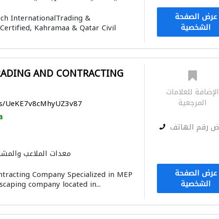
استشارات كهروميكانيكية
عرض الصفحة
h InternationalTrading &
نظام الصرف الصحي
خزانات المياه
الشخصية
Certified, Kahramaa & Qatar Civil
مقاو
RADING AND CONTRACTING
لإضافة للعلامات
المرجعية
aps/UeKE7v8cMhyUZ3v87
a
ض رقم الهاتف
معدات الملاعب والمشا
تسرّب المياه
عرض الصفحة
ntracting Company Specialized in MEP
الصيانة الكهربائية
الأشغ
الشخصية
scaping company located in...
استشارات كهروميكانيكية
مقاولون لمكافحة الحريق
المصاعد 