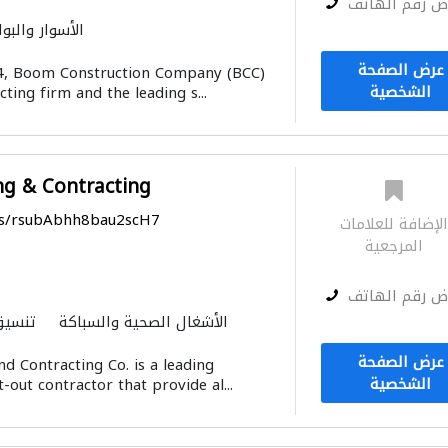
ض رقم الهاتف
الأسوار والبوا
مهندسي الانشاءات
منتج
عرض الصفحة
94, Boom Construction Company (BCC)
الحفريّات
الأبنية مسبقة ا
الشخصية
cting firm and the leading s...
الحجر والرخام
الصيانة الكهربائ
ng & Contracting
ps/rsubAbhh8bau2scH7
لإضافة للعلامات
المرجعية
ض رقم الهاتف
الأشغال الصحية والسباكة
تنسيق
استشارات كهروميكانيكية
عرض الصفحة
d Contracting Co. is a leading
الأثاث والمفروشات المنز
الشخصية
t-out contractor that provide al...
الديكور الداخلي
مقاولون تسليم مفت