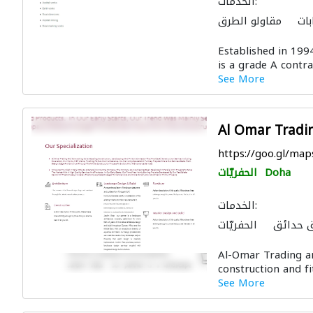
الخدمات:
بات
مقاولو الطرق
ات البلوك والخرسانة
Established in 19
لصنع
تسرّب المياه
is a grade A contra
ية
قواعد الأساس
See More
نظام الصرف الصحي
Al Omar Tradi
https://goo.gl/ma
Doha
الحفريّات
الخدمات:
 حدائق
الحفريّات
الصيانة الكهربائية
Al-Omar Trading an
لية
منتجات خشبية
construction and fi
اح
الأثاث المكتبي
See More
التصميم المعماري