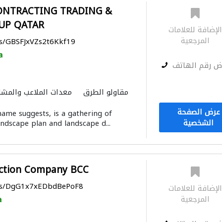
ONTRACTING TRADING &
UP QATAR
لإضافة للعلامات
المرجعية
ps/GBSFJxVZs2t6Kkf19
a
ض رقم الهاتف
مقاولو الطرق
معدات الملاعب والمشا
الحديد والأدوات المعدنية
عرض الصفحة
name suggests, is a gathering of
الايدي العاملة
صيانة المباني
مقاو
الشخصية
andscape plan and landscape d...
ction Company BCC
aps/DgG1x7xEDbdBePoF8
لإضافة للعلامات
المرجعية
a