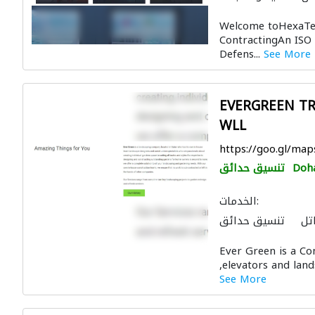
الصيانة الكهربائية
Welcome toHexaTec
استشارات السلامة
ContractingAn ISO 
لون لمكافحة الحريق
Defens...
See More
EVERGREEN T
WLL
https://goo.gl/m
Doh
تنسيق حدائق
الخدمات:
تل
تنسيق حدائق
المظلات والبورجولات
Ever Green is a Co
ال الصحية والسباكة
,elevators and land
استشارات هندسية
See More
والسلالم الكهربائية