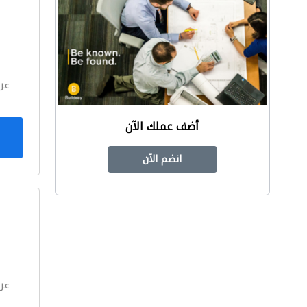
ا
عر
أضف عملك الآن
انضم الآن
ا
عر