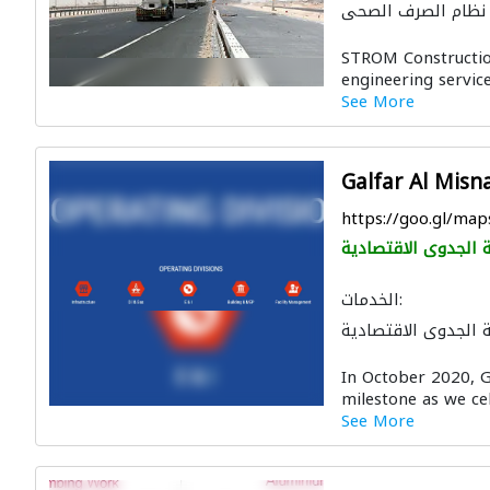
نظام الصرف الصحي
ونقل المعدات الثقيلة
STROM Construction
الصيانة الكهربائية
engineering service
لون لمكافحة الحريق
See More
Galfar Al Misn
https://goo.gl/m
 الجدوى الاقتصادية
الخدمات:
 الجدوى الاقتصادية
ال الصحية والسباكة
In October 2020, G
يكية
أمن المنازل
milestone as we cel
نظام الصرف الصحي
See More