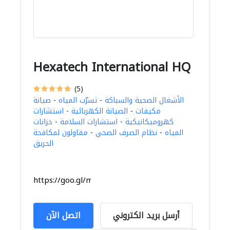
Hexatech International HQ
(5)
الأشغال الصحية والسباكة
-
تسرّب المياه
-
صيانة
مكيفات
-
الصيانة الكهربائية
-
استشارات
كهروميكانيكية
-
استشارات السلامة
-
خزانات
المياه
-
نظام الصرف الصحي
-
مقاولون لمكافحة
الحريق
https://goo.gl/maps/hoK1eKSASNC8czLa7
أرسل بريد الكتروني
اتصل الآن