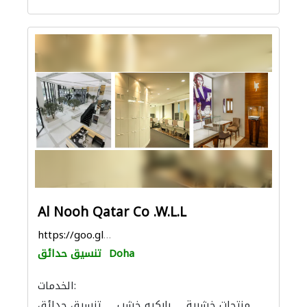
Al Nooh Qatar Co .W.L.L
https://goo.gl/maps/rgTU2bpEdFkU3SSB9
Doha
تنسيق حدائق
الخدمات:
منتجات خشبية
باركيه خشب
تنسيق حدائق