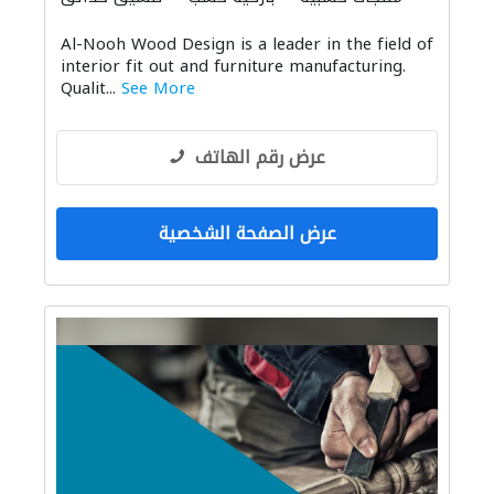
الأثاث المكتبي
الدهان
موردو مواد البناء
Al-Nooh Wood Design is a leader in the field of
الحمامات والمطابخ
الاكسسوارات
interior fit out and furniture manufacturing.
الموبيليا والنجارة
الحديد والأدوات المعدنية
Qualit...
See More
الديكور الداخلي
عرض رقم الهاتف
عرض الصفحة الشخصية