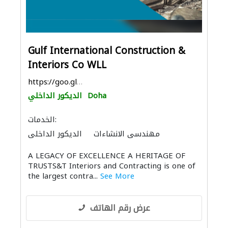
Gulf International Construction &
Interiors Co WLL
https://goo.gl/maps/fVBx66Lu5rGuYdxZ6
Doha
الديكور الداخلي
الخدمات:
مهندسي الانشاءات
الديكور الداخلي
الصيانة الكهربائية
الأشغال الصحية والسباكة
A LEGACY OF EXCELLENCE A HERITAGE OF
الاكسسوارات
الأثاث المكتبي
منتجات الجبس
TRUSTS&T Interiors and Contracting is one of
مقاولون تسليم مفتاح
ميكانيكيون
the largest contra...
See More
الحديد والأدوات المعدنية
مقاولون لمكافحة الحريق
عرض رقم الهاتف