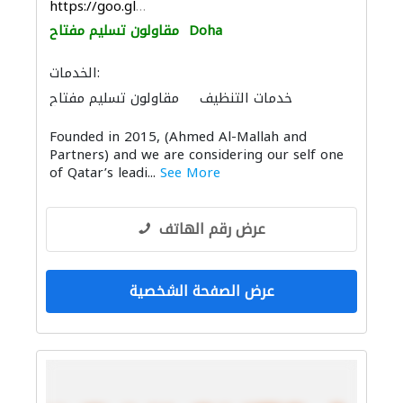
https://goo.gl/maps/bGCbp8W7QBC6EE6C6
Doha
مقاولون تسليم مفتاح
الخدمات:
خدمات التنظيف
مقاولون تسليم مفتاح
الصيانة الكهربائية
الأشغال الصحية والسباكة
Founded in 2015, (Ahmed Al-Mallah and
الأثاث المكتبي
الأثاث والمفروشات المنزلية
Partners) and we are considering our self one
الديكور الداخلي
ميكانيكيون
الاكسسوارات
of Qatar’s leadi...
See More
عرض رقم الهاتف
عرض الصفحة الشخصية