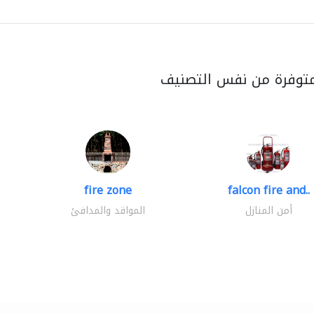
متوفرة من نفس التصنيف
fire zone
falcon fire and..
أمن المنازل
المواقد والمدافئ