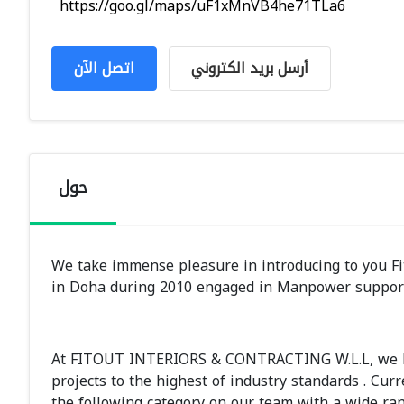
https://goo.gl/maps/uF1xMnVB4he71TLa6
أرسل بريد الكتروني
اتصل الآن
حول
We take immense pleasure in introducing to you Fit
in Doha during 2010 engaged in Manpower support ,
At FITOUT INTERIORS & CONTRACTING W.L.L, we ha
projects to the highest of industry standards . Cu
the following category on our team with a wide ran