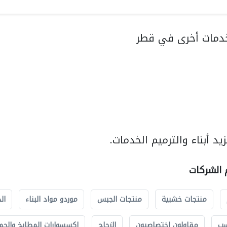
دمات أخرى في قطر
د أبناء والترميم الخدمات.
م الشركات
منتجات خشبية
منتجات الجبس
موردو مواد البناء
ال
سب
مقاولون اختصاصيون
الزجاج
إكسسوارات المطابخ والحم