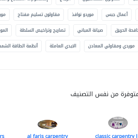
أعمال جبس
موردو نوافذ
مقاولون تسليم مفتاح
مور
افحة الحريق
صيانة المباني
تصاريح وتراخيص السلطة
الموب
موردي ومقاولي المعادن
الايدي العاملة
أنظمة الطاقة الشمسي
متوفرة من نفس التصنيف
rs
al faris carpentry
classic carpentry l