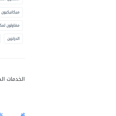
ميكانيكيون
مقاولون لمك
الدرابزين
الخدمات ال
lc
abanos furniture and..