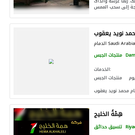
. ربما غرسه والداك
ف
تصميم الممرات
مد نوید یعقوب
الدمام Saudi Arabia
Da
منتجات الجبس
الخدمات:
يوم
منتجات الجبس
هِمْةُ الخليج
Riya
تنسيق حدائق