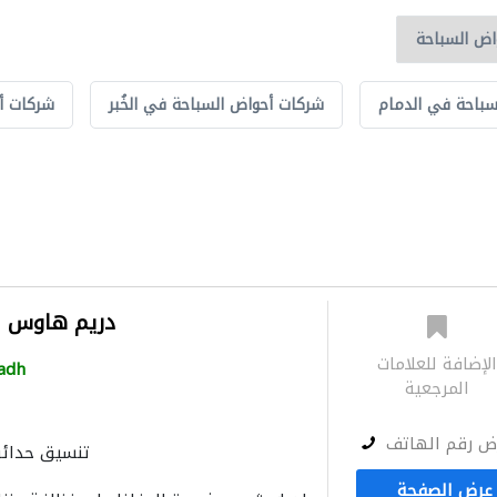
باحة في الدمام
شركات أحواض السباحة في الخُبر
شركات أ
دريم هاوس ل
لإضافة للعلامات
adh
المرجعية
ض رقم الهاتف
تنسيق حدائ
المظلات والبورجولات
معدا
عرض الصفحة