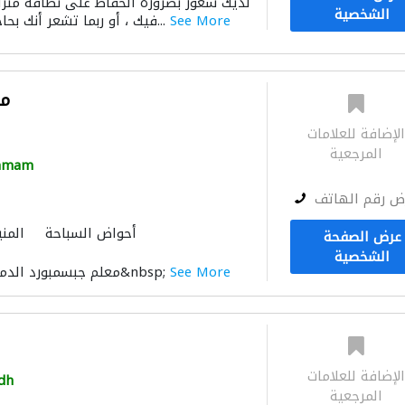
لديك شعور بضرورة الحفاظ على نظافة منزلك
خدمات التنظي
الشخصية
See More
فيك ، أو ربما تشعر أنك بحاجة إلى سحب الممس...
مح
لإضافة للعلامات
المرجعية
mmam
ض رقم الهاتف
أحواض السباحة
المن
عرض الصفحة
الشخصية
See More
معلم جبسمبورد الدمام محمد نوید یعقوب&nbsp;
لإضافة للعلامات
dh
المرجعية