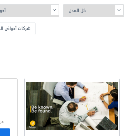
شركات أحواض الس
ا
عر