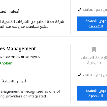
ض رقم الهاتف
أحواض السبا
خدمات التنظيف
تسرّب المياه
معدا
عرض الصفحة
شركة همة الخليج من الشركات الخليجية ال
الأشغال الصحية والسب
الشخصية
تتبع سياسات مدروسة منذ انطلاقها فى عامها ال...
نقل اثاث
مكافحة الحشرات
استشارات الهندسة الإنشا
الحجر والرخام
أرضيات الخرسانة الزخ
خزانات المياه
منتجات الجبس
ities Management
الحمامات والمطابخ
مقاولون اختصاصيو
aps/eDMmsjg7nrDomtyD7
لإضافة للعلامات
أعمال جبس
إكسسوارات
المرجعية
Khobar
ض رقم الهاتف
أحواض السباحة
خدمات التنظيف
معدا
عرض الصفحة
 Management is recognized as one of
الايدي العا
الشخصية
ing providers of integrated...