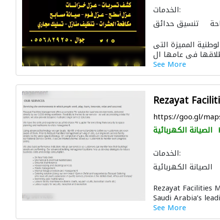
الخدمات:
حة
تنسيق حدائق
ت الملاعب والمشاتل
وطنية المميزة التى
اكة
صيانة مكيفات
الصيانة الكهربائية
See More
ئية
صيانة المنازل
رفية
ادارة مشروع
موردو مواد البناء
Rezayat Facil
نظام الصرف الصحي
ن
المقاول الأنسب
https://goo.gl/m
 المطابخ والحمامات
الصيانة الكهربائية
مقاولو كهرباء
الخدمات:
الصيانة الكهربائية
ت الملاعب والمشاتل
Rezayat Facilities
ملة
صيانة المباني
Saudi Arabia’s lead
See More