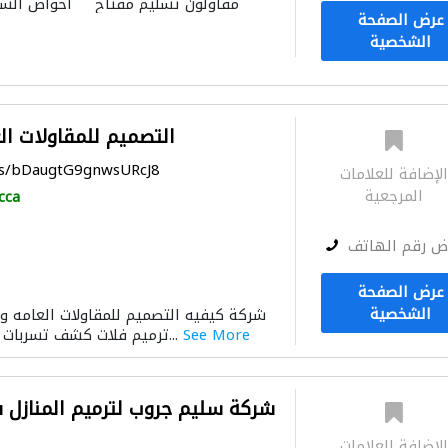
مقاولون تسليم مفتاح
أحواض السب
عرض الصفحة
الشخصية
Al tasmim التصميم للمقاولات 
ps/bDaugtG9gnwsURcJ8
لإضافة للعلامات
المرجعية
cca
ض رقم الهاتف
عرض الصفحة
الشخصية
See More
ترميم فلات كشف تسربات المياه بأحداث الاجهز...
شركة سليم جروب لترميم المنازل ف
لإضافة للعلامات