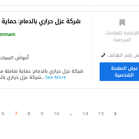
شركة عزل حراري بالدمام: حماية
لإضافة للعلامات
ammam
المرجعية
ض رقم الهاتف
أحواض السباح
عرض الصفحة
الشخصية
See More
شركة عزل حراري بالدمام رائدةً في مجال...
...
6
7
8
9
10
14
15