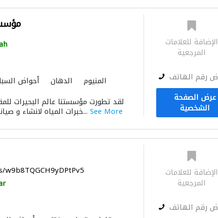
مؤسسة
لإضافة للعلامات
ah
المرجعية
ض رقم الهاتف
المنيوم
الدهان
أحواض السبا
عرض الصفحة
لقد تطورت مؤسستنا عالم البحيرات للمق
الشخصية
See More
خبرات المياه لانشاء و صيانة المسابح و تأمين ك...
aps/w9b8TQGCH9yDPtPv5
لإضافة للعلامات
المرجعية
ar
ض رقم الهاتف