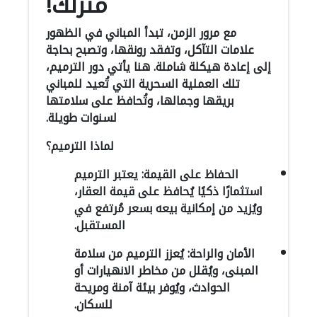
منزلك!
مع مرور الزمن، تبدأ المباني في الظهور
علامات التآكل، وتفقد رونقها، وتصبح بحاجة
إلى إعادة هيكلة شاملة. هنا يأتي دور الترميم،
تلك العملية السحرية التي تُعيد للمباني
بريقها وجمالها، وتُحافظ على سلامتها
لسنوات طويلة.
لماذا الترميم؟
الحفاظ على القيمة: يعتبر الترميم
استثمارًا ذكيًا يُحافظ على قيمة العقار،
ويُزيد من إمكانية بيعه بسعر مُرتفع في
المستقبل.
الأمان والراحة: يُعزز الترميم من سلامة
المبنى، ويُقلل من مخاطر الانهيارات أو
الحوادث، ويُوفر بيئة آمنة ومريحة
للسكان.