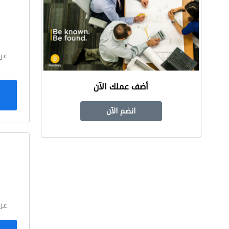
ا
عر
أضف عملك الآن
انضم الآن
ا
عر