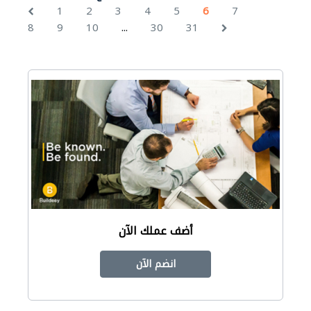
1
2
3
4
5
6
7
...
8
9
10
30
31
أضف عملك الآن
انضم الآن