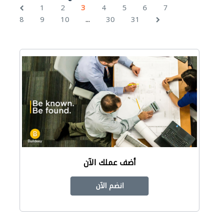
1
2
3
4
5
6
7
...
8
9
10
30
31
أضف عملك الآن
انضم الآن