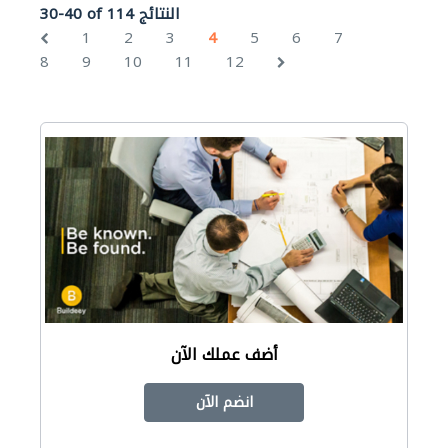
30-40 of 114 النتائج
1
2
3
4
5
6
7
8
9
10
11
12
أضف عملك الآن
انضم الآن