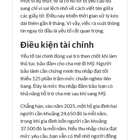
Một ví dụ thực tế là có hồ sơ bị yêu cầu bổ
sung chỉ vì sai lệch nhỏ về cách viết tên giữa
các giấy tờ. Điều này khiến thời gian xử lý kéo
dài thêm gần 8 tháng. Vì vậy, việc rà soát thông
tin ngay từ đầu là yếu tố rất quan trọng.
Điều kiện tài chính
Yếu tố tài chính đóng vai trò then chốt khi làm
thủ tục bảo đảm cho cha mẹ đi Mỹ. Người
bảo lãnh cần chứng minh thu nhập đạt tối
thiểu 125 phần trăm mức chuẩn nghèo liên
bang. Đây là mức thu nhập đảm bảo bạn có
khả năng hỗ trợ cha mẹ sau khi sang Mỹ.
Chẳng hạn, vào năm 2025, một hộ gia đình hai
người cần khoảng 24.650 đô la mỗi năm,
trong khi gia đình bốn người cần khoảng
37.500 đô la mỗi năm. Nếu thu nhập chưa đạt
mức yêu cầu, bạn vẫn có thể nhờ người đồng