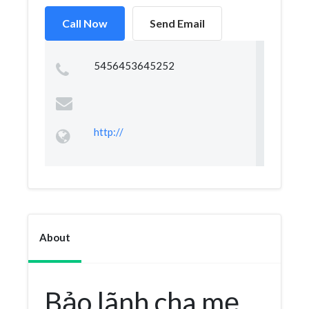
Call Now
Send Email
5456453645252
http://
About
Bảo lãnh cha mẹ