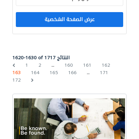
عرض الصفحة الشخصية
1620-1630 of 1717 النتائج
...
1
2
160
161
162
...
163
164
165
166
171
172