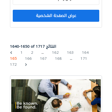
عرض الصفحة الشخصية
1640-1650 of 1717 النتائج
...
1
2
162
163
164
...
165
166
167
168
171
172