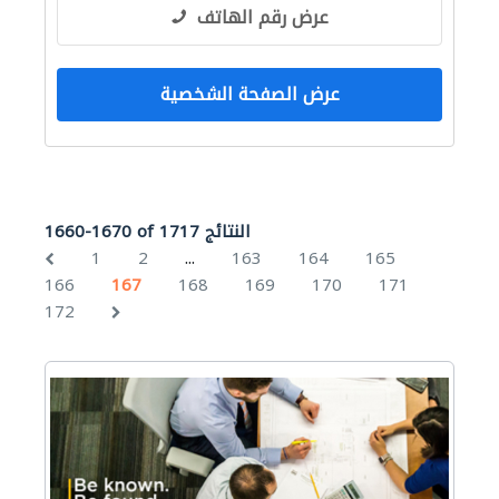
عرض رقم الهاتف
عرض الصفحة الشخصية
1660-1670 of 1717 النتائج
...
1
2
163
164
165
166
167
168
169
170
171
172