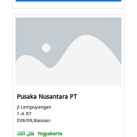
Pusaka Nusantara PT
Jl Lempuyangan
1-A RT
038/09,Bausasran,Danurejan,...
Yogyakarta
نقل اثاث