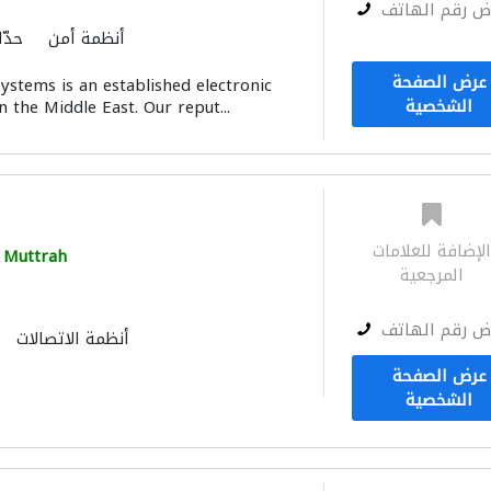
ض رقم الهاتف
أنظمة أمن
حدّا
أنظمة الاتصالات
أتمتة المنازل
عرض الصفحة
ystems is an established electronic
توصيل الكاب
الشخصية
 the Middle East. Our reput...
لإضافة للعلامات
Muttrah
المرجعية
ض رقم الهاتف
أنظمة الاتصالات
توصيل الكاب
عرض الصفحة
الشخصية