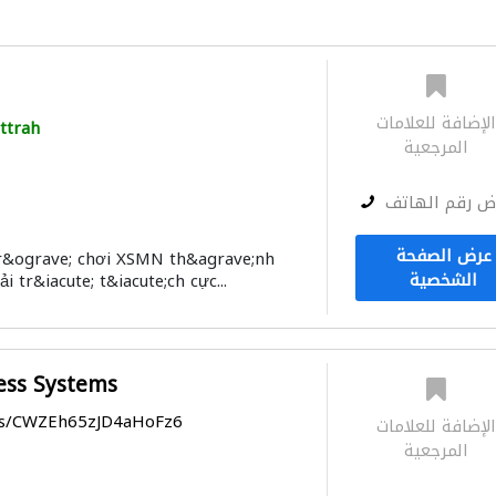
لإضافة للعلامات
ttrah
المرجعية
ض رقم الهاتف
عرض الصفحة
tr&ograve; chơi XSMN th&agrave;nh
الشخصية
i tr&iacute; t&iacute;ch cực...
ess Systems
aps/CWZEh65zJD4aHoFz6
لإضافة للعلامات
المرجعية