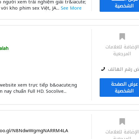
người xem trải nghiệm giải tr&iacute;
الشخصية
với kho phim sex Việt, JA...
See More
لإضافة للعلامات
alah
المرجعية
ض رقم الهاتف
عرض الصفحة
 website xem trực tiếp b&oacute;ng
الشخصية
 nay chuẩn Full HD. Socolive...
p.goo.gl/N8NdwWgmgNARRM4LA
لإضافة للعلامات
المرجعية