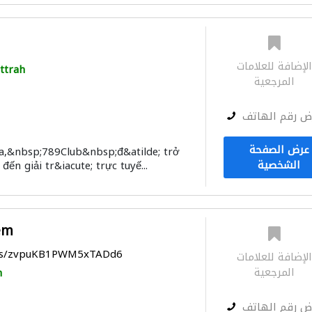
لإضافة للعلامات
ttrah
المرجعية
ض رقم الهاتف
عرض الصفحة
ua,&nbsp;789Club&nbsp;đ&atilde; trở
الشخصية
ến giải tr&iacute; trực tuyế...
em
aps/zvpuKB1PWM5xTADd6
لإضافة للعلامات
المرجعية
h
ض رقم الهاتف